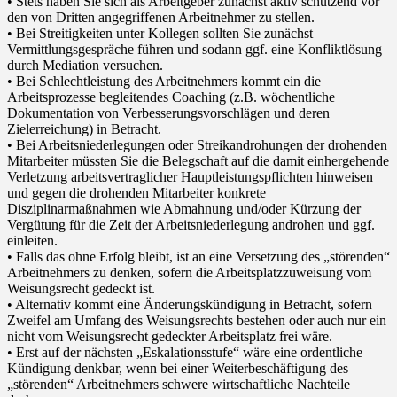
• Stets haben Sie sich als Arbeitgeber zunächst aktiv schützend vor
den von Dritten angegriffenen Arbeitnehmer zu stellen.
• Bei Streitigkeiten unter Kollegen sollten Sie zunächst
Vermittlungsgespräche führen und sodann ggf. eine Konfliktlösung
durch Mediation versuchen.
• Bei Schlechtleistung des Arbeitnehmers kommt ein die
Arbeitsprozesse begleitendes Coaching (z.B. wöchentliche
Dokumentation von Verbesserungsvorschlägen und deren
Zielerreichung) in Betracht.
• Bei Arbeitsniederlegungen oder Streikandrohungen der drohenden
Mitarbeiter müssten Sie die Belegschaft auf die damit einhergehende
Verletzung arbeitsvertraglicher Hauptleistungspflichten hinweisen
und gegen die drohenden Mitarbeiter konkrete
Disziplinarmaßnahmen wie Abmahnung und/oder Kürzung der
Vergütung für die Zeit der Arbeitsniederlegung androhen und ggf.
einleiten.
• Falls das ohne Erfolg bleibt, ist an eine Versetzung des „störenden“
Arbeitnehmers zu denken, sofern die Arbeitsplatzzuweisung vom
Weisungsrecht gedeckt ist.
• Alternativ kommt eine Änderungskündigung in Betracht, sofern
Zweifel am Umfang des Weisungsrechts bestehen oder auch nur ein
nicht vom Weisungsrecht gedeckter Arbeitsplatz frei wäre.
• Erst auf der nächsten „Eskalationsstufe“ wäre eine ordentliche
Kündigung denkbar, wenn bei einer Weiterbeschäftigung des
„störenden“ Arbeitnehmers schwere wirtschaftliche Nachteile