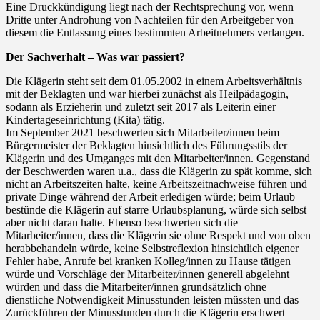
Eine Druckkündigung liegt nach der Rechtsprechung vor, wenn
Dritte unter Androhung von Nachteilen für den Arbeitgeber von
diesem die Entlassung eines bestimmten Arbeitnehmers verlangen.
Der Sachverhalt – Was war passiert?
Die Klägerin steht seit dem 01.05.2002 in einem Arbeitsverhältnis
mit der Beklagten und war hierbei zunächst als Heilpädagogin,
sodann als Erzieherin und zuletzt seit 2017 als Leiterin einer
Kindertageseinrichtung (Kita) tätig.
Im September 2021 beschwerten sich Mitarbeiter/innen beim
Bürgermeister der Beklagten hinsichtlich des Führungsstils der
Klägerin und des Umganges mit den Mitarbeiter/innen. Gegenstand
der Beschwerden waren u.a., dass die Klägerin zu spät komme, sich
nicht an Arbeitszeiten halte, keine Arbeitszeitnachweise führen und
private Dinge während der Arbeit erledigen würde; beim Urlaub
bestünde die Klägerin auf starre Urlaubsplanung, würde sich selbst
aber nicht daran halte. Ebenso beschwerten sich die
Mitarbeiter/innen, dass die Klägerin sie ohne Respekt und von oben
herabbehandeln würde, keine Selbstreflexion hinsichtlich eigener
Fehler habe, Anrufe bei kranken Kolleg/innen zu Hause tätigen
würde und Vorschläge der Mitarbeiter/innen generell abgelehnt
würden und dass die Mitarbeiter/innen grundsätzlich ohne
dienstliche Notwendigkeit Minusstunden leisten müssten und das
Zurückführen der Minusstunden durch die Klägerin erschwert