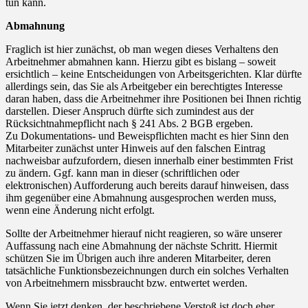
tun kann.
Abmahnung
Fraglich ist hier zunächst, ob man wegen dieses Verhaltens den
Arbeitnehmer abmahnen kann. Hierzu gibt es bislang – soweit
ersichtlich – keine Entscheidungen von Arbeitsgerichten. Klar dürfte
allerdings sein, das Sie als Arbeitgeber ein berechtigtes Interesse
daran haben, dass die Arbeitnehmer ihre Positionen bei Ihnen richtig
darstellen. Dieser Anspruch dürfte sich zumindest aus der
Rücksichtnahmepflicht nach § 241 Abs. 2 BGB ergeben.
Zu Dokumentations- und Beweispflichten macht es hier Sinn den
Mitarbeiter zunächst unter Hinweis auf den falschen Eintrag
nachweisbar aufzufordern, diesen innerhalb einer bestimmten Frist
zu ändern. Ggf. kann man in dieser (schriftlichen oder
elektronischen) Aufforderung auch bereits darauf hinweisen, dass
ihm gegenüber eine Abmahnung ausgesprochen werden muss,
wenn eine Änderung nicht erfolgt.
Sollte der Arbeitnehmer hierauf nicht reagieren, so wäre unserer
Auffassung nach eine Abmahnung der nächste Schritt. Hiermit
schützen Sie im Übrigen auch ihre anderen Mitarbeiter, deren
tatsächliche Funktionsbezeichnungen durch ein solches Verhalten
von Arbeitnehmern missbraucht bzw. entwertet werden.
Wenn Sie jetzt denken, der beschriebene Verstoß ist doch eher