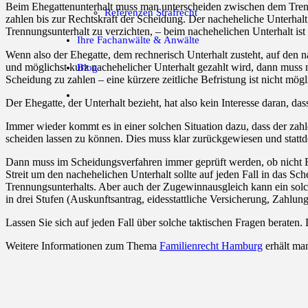
Beim Ehegattenunterhalt muss man unterscheiden zwischen dem Trennun
Referenzen Strafrecht
zahlen bis zur Rechtskraft der Scheidung. Der nacheheliche Unterhalt
Trennungsunterhalt zu verzichten, – beim nachehelichen Unterhalt ist
Ihre Fachanwälte & Anwälte
Wenn also der Ehegatte, dem rechnerisch Unterhalt zusteht, auf den n
und möglichst kurz nachehelicher Unterhalt gezahlt wird, dann muss 
Blog
Scheidung zu zahlen – eine kürzere zeitliche Befristung ist nicht mögl
Der Ehegatte, der Unterhalt bezieht, hat also kein Interesse daran, da
Immer wieder kommt es in einer solchen Situation dazu, dass der zah
scheiden lassen zu können. Dies muss klar zurückgewiesen und statt
Dann muss im Scheidungsverfahren immer geprüft werden, ob nicht Fra
Streit um den nachehelichen Unterhalt sollte auf jeden Fall in das S
Trennungsunterhalts. Aber auch der Zugewinnausgleich kann ein sol
in drei Stufen (Auskunftsantrag, eidesstattliche Versicherung, Zahlun
Lassen Sie sich auf jeden Fall über solche taktischen Fragen beraten. D
Weitere Informationen zum Thema
Familienrecht Hamburg
erhält ma