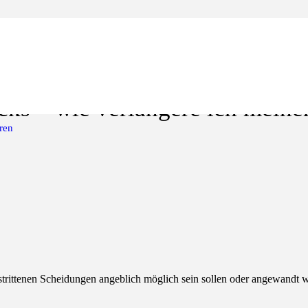
cks – wie verlängere ich meine
ren
strittenen Scheidungen angeblich möglich sein sollen oder angewandt w