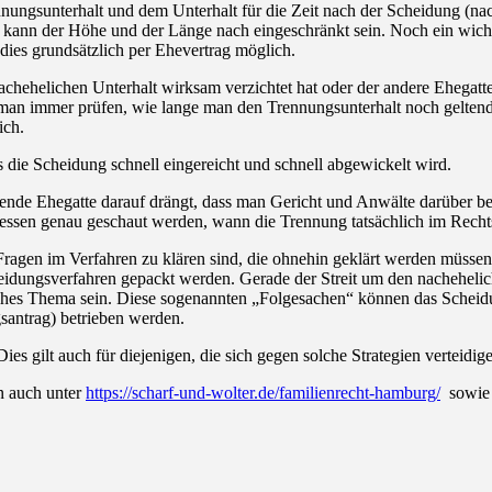
gsunterhalt und dem Unterhalt für die Zeit nach der Scheidung (nache
 kann der Höhe und der Länge nach eingeschränkt sein. Noch ein wichtig
 dies grundsätzlich per Ehevertrag möglich.
achehelichen Unterhalt wirksam verzichtet hat oder der andere Ehegatt
man immer prüfen, wie lange man den Trennungsunterhalt noch geltend m
ich.
ss die Scheidung schnell eingereicht und schnell abgewickelt wird.
lende Ehegatte darauf drängt, dass man Gericht und Anwälte darüber be
dessen genau geschaut werden, wann die Trennung tatsächlich im Recht
gen im Verfahren zu klären sind, die ohnehin geklärt werden müssen, a
cheidungsverfahren gepackt werden. Gerade der Streit um den nacheheli
ches Thema sein. Diese sogenannten „Folgesachen“ können das Scheidun
gsantrag) betrieben werden.
ies gilt auch für diejenigen, die sich gegen solche Strategien verteidig
n auch unter
https://scharf-und-wolter.de/familienrecht-hamburg/
sowie 